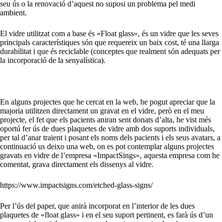
seu ús o la renovació d’aquest no suposi un problema pel medi
ambient.
El vidre utilitzat com a base és «Float glass», és un vidre que les seves
principals característiques són que requereix un baix cost, té una llarga
durabilitat i que és reciclable (conceptes que realment són adequats per
la incorporació de la senyalística).
En alguns projectes que he cercat en la web, he pogut apreciar que la
majoria utilitzen directament un gravat en el vidre, però en el meu
projecte, el fet que els pacients aniran sent donats d’alta, he vist més
oportú fer ús de dues plaquetes de vidre amb dos suports individuals,
per tal d’anar traient i posant els noms dels pacients i els seus avatars, a
continuació us deixo una web, on es pot contemplar alguns projectes
gravats en vidre de l’empresa «ImpactSings», aquesta empresa com he
comentat, grava directament els dissenys al vidre.
https://www.impactsigns.com/etched-glass-signs/
Per l’ús del paper, que anirà incorporat en l’interior de les dues
plaquetes de «float glass» i en el seu suport pertinent, es farà ús d’un