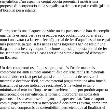
senyalística d’un espai, he cregut oportú presentar i mostrar una
proposta d’incorporació en la senyalística del meu espai escollit (planta
d’hospital per a infants).
El projecte és una plaqueta de vidre on els pacients que han de complir
una llarga estança per la seva recuperació, podran incorporar el seu
nom i un avatar ( a la seva elecció) per tal de fer d’aquell espai un espai
més personal, ja que, si les nenes i nens ingressats han de residir una
llarga durada he cregut oportú incloure aquesta proposta per tal de fer-
los sentir una mica més a casa i fer d’una simple habitació d’hospital
un lloc seu.
Un dels compromisos d’aquesta proposta, és l’ús de materials
compromesos amb el medi ambient, és a dir, s’ha fet ús de materials
com el vidre reciclat per tal que si en un futur s’ha de renovar el
material o desfer-se d’ell, aquest material pugui tenir una altra funció
(passant pel procés indicat de reciclatge). S’ha volgut evitar o
minimitzar al màxim l’impacte mediambiental que pot produir aquesta
incorporació de senyalística, la forma d’incorporar els noms dels
pacients i el seu avatar, serà mitjançant paper reciclat. Tant el suport
com el paper emprat per la incorporació dels noms i avatar, compliran
amb el seu compromís de sostenibilitat, permetent que al finalitzar el