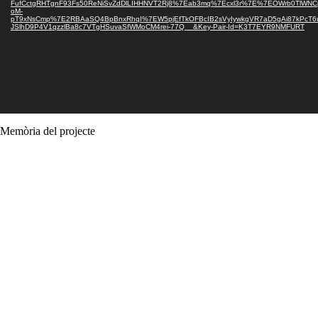
FufCctgRHTgnF93Fs50ReNiSvZdDlLIHHNVT2Rj8%7Eab3mq%7Ecxl3r%7E%7EOWrb0TlWNC
oM-
pT9xNsCmp%7E2RBAaSQ4BpBnxRhqI%7EW5pjEfTkOFBcIB2sVyIywkgVR7aD5gAi87kPcT6ui
JSlhD9P4V1qzzlBa8c7VTgHSuvaSfWMoCM4rei-77Q__&Key-Pair-Id=K3T7EYR9NMFURT
Memòria del projecte