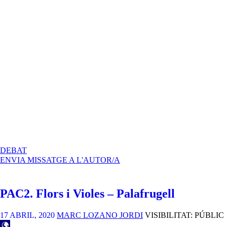
A
DEBAT
PAC3
ENVIA MISSATGE A L'AUTOR/A
–
FORMALITZACIÓ
DEL
PAC2. Flors i Violes – Palafrugell
SISTEMA
17 ABRIL, 2020
MARC LOZANO JORDI
VISIBILITAT: PÚBLIC