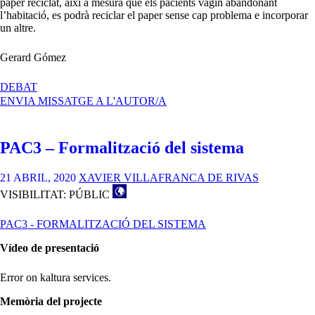
paper reciclat, així a mesura que els pacients vagin abandonant
l’habitació, es podrà reciclar el paper sense cap problema e incorporar
un altre.
Gerard Gómez
A
DEBAT
CAS
ENVIA MISSATGE A L'AUTOR/A
D’ESTUDI
(PLAQUETA
DE
PAC3 – Formalització del sistema
VIDRE
RECICLAT)
21 ABRIL, 2020
XAVIER VILLAFRANCA DE RIVAS
VISIBILITAT: PÚBLIC
PAC3 - FORMALITZACIÓ DEL SISTEMA
Vídeo de presentació
Error on kaltura services.
Memòria del projecte