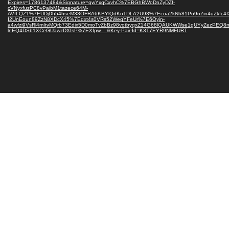
Expires=1786137484&Signature=qwYxqCxvhC%7EBGhBWoDnZyDZf-
cVNyxfuzPC8vPaibM1tazece64M-
AVfLQZ1%7EUDjDh54hseM33OFRA6KBYlQdKo1DLA2U93%7Ecoa2kNh81Po9oZin4uZkIc4f3
I2UnEoun89ZzN8XDcX45%7Edxt4s0VRs52WeqYFeUr%7E6Oyin-
a4wfzi9VsRl4mItvMQrb73Edix5D0moTvZbBz98votbyqxZ14G68lQAUKWWse1gUYyZezPEQ8
lnEQ4DSb1XCeGUawzDXfsP%7EXIpw__&Key-Pair-Id=K3T7EYR9NMFURT