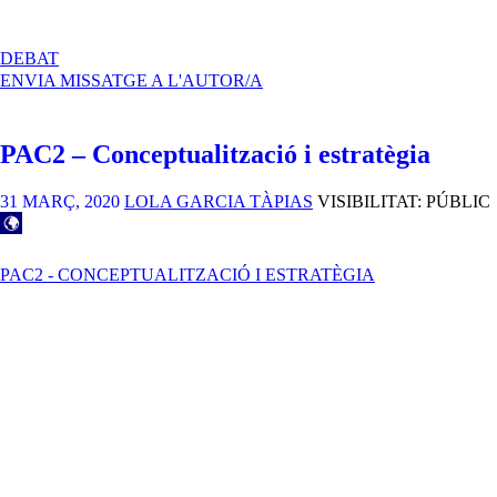
A
DEBAT
PAC2
ENVIA MISSATGE A L'AUTOR/A
–
CONCEPTUALITZACIÓ
I
PAC2 – Conceptualització i estratègia
ESTRATÈGIA
31 MARÇ, 2020
LOLA GARCIA TÀPIAS
VISIBILITAT: PÚBLIC
PAC2 - CONCEPTUALITZACIÓ I ESTRATÈGIA