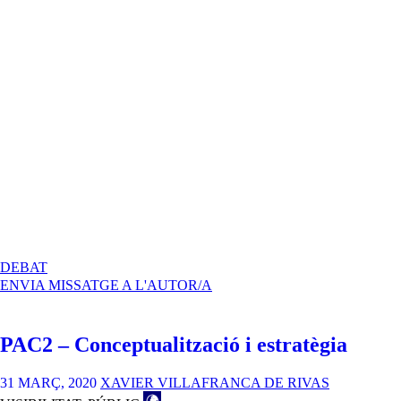
A
DEBAT
PAC2
ENVIA MISSATGE A L'AUTOR/A
–
CONCEPTUALITZACIÓ
I
PAC2 – Conceptualització i estratègia
ESTRATÈGIA
31 MARÇ, 2020
XAVIER VILLAFRANCA DE RIVAS