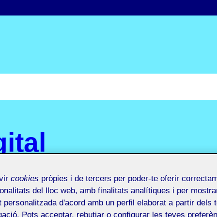
ital
vir
cookies
pròpies i de tercers per poder-te oferir correcta
onalitats del lloc web, amb finalitats analítiques i per mostra
at personalitzada d'acord amb un perfil elaborat a partir dels 
ació. Pots acceptar, rebutjar o configurar les teves preferèn