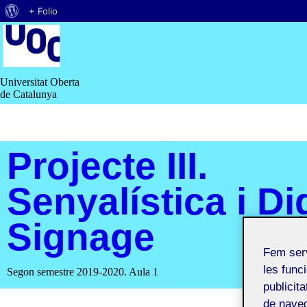
Quant
+ Folio
Saltar
al
al
contingut
WordPress
Universitat Oberta
de Catalunya
Projecte III.
Senyalística i Dig
Signage
Fem ser
les funci
Segon semestre 2019-2020. Aula 1
publicit
de naveg