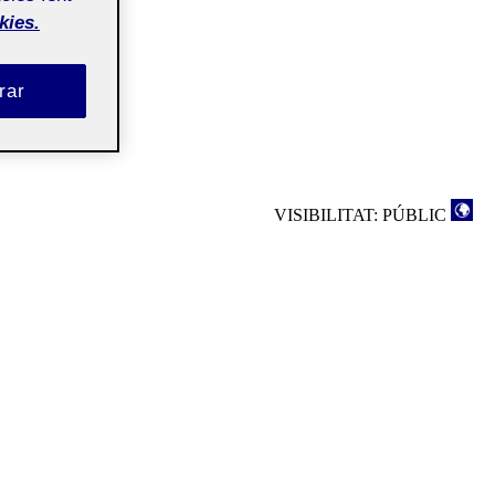
kies.
rar
VISIBILITAT: PÚBLIC
rweWU7lL9dBZynaOOkn3%7ENxqXlLP4FOAbkJFRjPcFmbYdZe7wPX6Y-