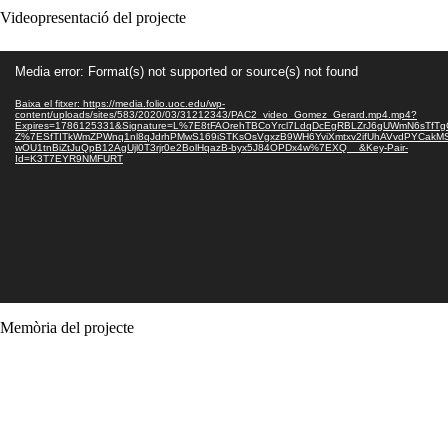
Videopresentació del projecte
Reproductor
Media error: Format(s) not supported or source(s) not found
de
vídeo
Baixa el fitxer: https://media.folio.uoc.edu/wp-
content/uploads/sites/583/2020/03/31212343/PAC2_video_Gomez_Gerard.mp4.mp4?
Expires=1786125331&Signature=L%7E8tFAOrehTBCoYrcl7LdqDcEgRBLZrJ6gUWmN6sT
Z%7ESfTITkWmZPWnq1nl8qJdrhPMwS169iSTKsOsVgxzB9WH6YviXmtxv2ifUhAVvdPYCakMS9
wOU1tnBiZtJuQpB12AgUjl0T3rjr0e2BolHqazB-byx5J84OPDx4w%7EXQ__&Key-Pair-
Id=K3T7EYR9NMFURT
Memòria del projecte