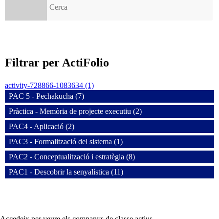
Filtrar per ActiFolio
activity-728866-1083634 (1)
PAC 5 - Pechakucha (7)
Pràctica - Memòria de projecte executiu (2)
PAC4 - Aplicació (2)
PAC3 - Formalització del sistema (1)
PAC2 - Conceptualització i estratègia (8)
PAC1 - Descobrir la senyalística (11)
Accedeix per veure els companys de classe actius