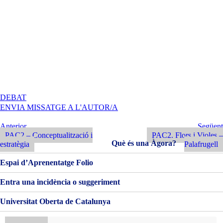
A
DEBAT
PAC2
ENVIA MISSATGE A L'AUTOR/A
–
CONCEPTUALITZACIÓ
Navegació
Entrada
Següent
Anterior
Següent
I
Anterior
Entrada
PAC2 – Conceptualització i
PAC2. Flors i Violes –
d'entrades
ESTRATÈGIA
Què és una Àgora?
estratègia
Palafrugell
Espai d’Aprenentatge Folio
Entra una incidència o suggeriment
Universitat Oberta de Catalunya
Cerca: