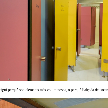
 ja sigui perquè són elements més voluminosos, o perquè l’alçada del sost