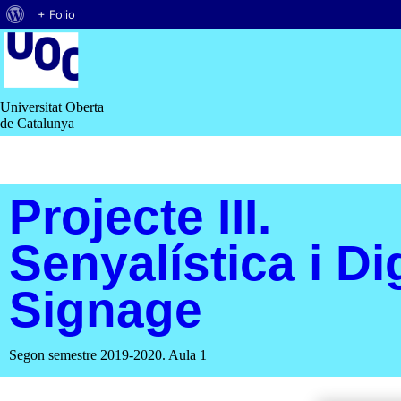
Quant
+ Folio
Saltar
al
al
contingut
WordPress
Universitat Oberta
de Catalunya
Projecte III.
Senyalística i Dig
Signage
Segon semestre 2019-2020. Aula 1