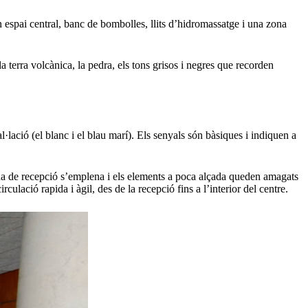
 espai central, banc de bombolles, llits d’hidromassatge i una zona
la terra volcànica, la pedra, els tons grisos i negres que recorden
l·lació (el blanc i el blau marí). Els senyals són bàsiques i indiquen a
a zona de recepció s’emplena i els elements a poca alçada queden amagats
culació rapida i àgil, des de la recepció fins a l’interior del centre.