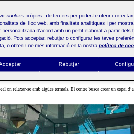
C TERMAL MAGMA
vir
cookies
pròpies i de tercers per poder-te oferir correcta
onalitats del lloc web, amb finalitats analítiques i per mostra
at personalitzada d'acord amb un perfil elaborat a partir dels 
ació. Pots acceptar, rebutjar o configurar les teves preferèn
ota, o obtenir-ne més informació en la nostra
política de coo
Acceptar
Rebutjar
Configu
 de Farners, Girona. L’espai gaudeix d’unes aigües termals-mineromedicin
l on relaxar-se amb aigües termals. El centre busca crear un espai d’alt