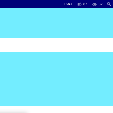
Entra
87
32