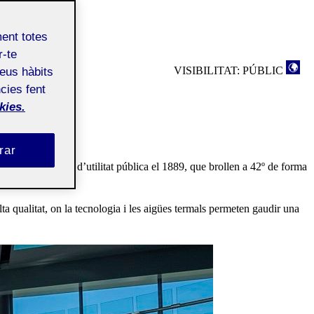
ment totes
r-te
VISIBILITAT: PÚBLIC
teus hàbits
cies fent
kies.
rar
als, declarades d’utilitat pública el 1889, que brollen a 42º de forma
a qualitat, on la tecnologia i les aigües termals permeten gaudir una