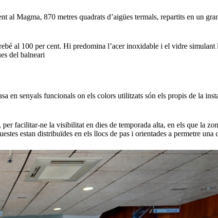
nt al Magma, 870 metres quadrats d’aigües termals, repartits en un gran
airebé al 100 per cent. Hi predomina l’acer inoxidable i el vidre simulant 
ües del balneari
 en senyals funcionals on els colors utilitzats són els propis de la insta
s, per facilitar-ne la visibilitat en dies de temporada alta, en els que l
estes estan distribuïdes en els llocs de pas i orientades a permetre una cir