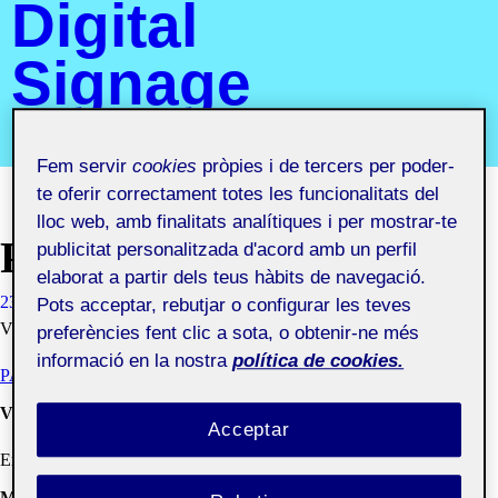
Digital
Signage
Segon semestre 2019-2020. Aula 1
Fem servir
cookies
pròpies i de tercers per poder-
te oferir correctament totes les funcionalitats del
lloc web, amb finalitats analítiques i per mostrar-te
PAC4 – APLICACIÓ
publicitat personalitzada d'acord amb un perfil
elaborat a partir dels teus hàbits de navegació.
23 MAIG, 2020
XAVIER VILLAFRANCA DE RIVAS
Pots acceptar, rebutjar o configurar les teves
VISIBILITAT: PÚBLIC
preferències fent clic a sota, o obtenir-ne més
informació en la nostra
política de cookies.
PAC4 - APLICACIÓ
Vídeo de presentació
Acceptar
Error on kaltura services.
Memòria del projecte