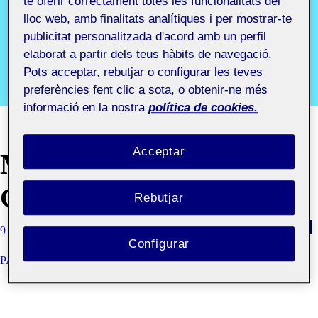
te oferir correctament totes les funcionalitats del
Digital
lloc web, amb finalitats analítiques i per mostrar-te
publicitat personalitzada d'acord amb un perfil
Signage
elaborat a partir dels teus hàbits de navegació.
Pots acceptar, rebutjar o configurar les teves
preferències fent clic a sota, o obtenir-ne més
Segon semestre 2019-2020. Aula 1
informació en la nostra
política de cookies.
Acceptar
MUSEU DE
GRANOLLERS
Rebutjar
9 MARÇ, 2020
LAIA NADAL PUJOL
VISIBILITAT: PÚBLIC
Configurar
PAC1 - DESCOBRIR LA SENYALÍSTICA