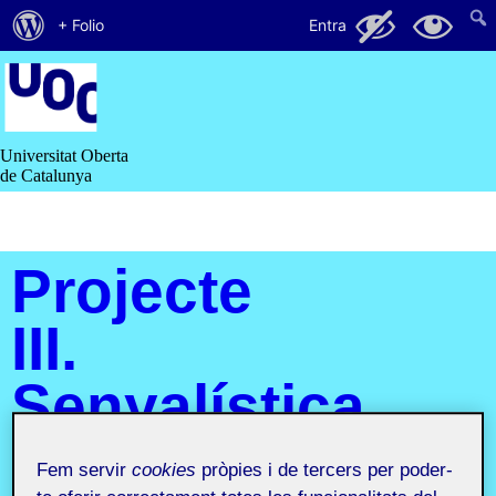
Quant
87
32
+ Folio
Entra
al
Saltar
al
WordPress
contingut
Universitat Oberta
de Catalunya
Projecte
III.
Senyalística
i
Fem servir
cookies
pròpies i de tercers per poder-