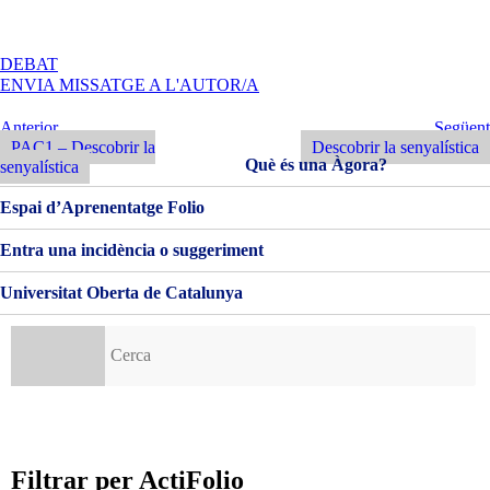
A
DEBAT
MUSEU
ENVIA MISSATGE A L'AUTOR/A
DE
GRANOLLERS
Navegació
Entrada
Següent
Anterior
Següent
Anterior
Entrada
PAC1 – Descobrir la
Descobrir la senyalística
d'entrades
Què és una Àgora?
senyalística
Espai d’Aprenentatge Folio
Entra una incidència o suggeriment
Universitat Oberta de Catalunya
Cerca:
Filtrar per ActiFolio